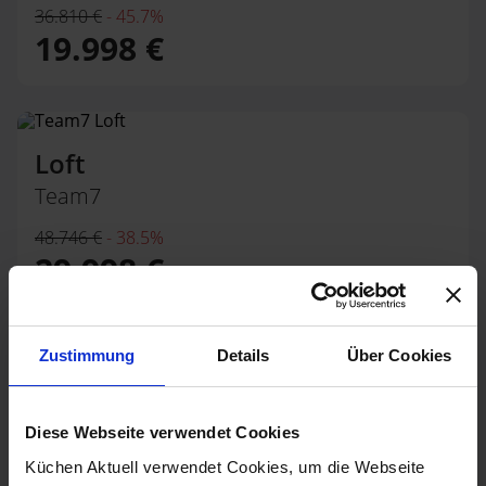
36.810 €
-
45.7%
19.998 €
Loft
Team7
48.746 €
-
38.5%
29.998 €
Zustimmung
Details
Über Cookies
NX510 / NX640
Next125
Diese Webseite verwendet Cookies
59.570 €
-
69.8%
Küchen Aktuell verwendet Cookies, um die Webseite