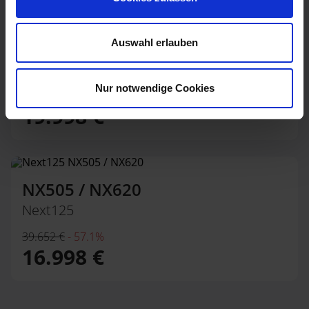
Auswahl erlauben
NX240 / NX640
Next125
Nur notwendige Cookies
39.566 €
-
49.5%
19.998 €
NX505 / NX620
Next125
39.652 €
-
57.1%
16.998 €