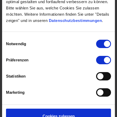
17.998 €
optimal gestalten und fortlaufend verbessern zu können.
Bitte wählen Sie aus, welche Cookies Sie zulassen
möchten. Weitere Informationen finden Sie unter "Details
zeigen" und in unseren
Datenschutzbestimmungen
.
Lucca / Manhattan
Nolte
Einwilligungsauswahl
Notwendig
19.700 €
-
59.4%
7.998 €
Präferenzen
Statistiken
Loft
Team7
Marketing
58.005 €
-
48.3%
29.998 €
Cookies zulassen